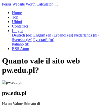
Persis Website Worth Calculator
Home
Top
Ultimi
Contattaci
Lingua
Deutsch (de)
English (en)
Español (es)
Nederlands (nl)
Svenska (sv)
Русский (ru)
Italiano (it)
RSS
Atom
Quanto vale il sito web
pw.edu.pl?
pw.edu.pl
Ha un Valore Stimato di