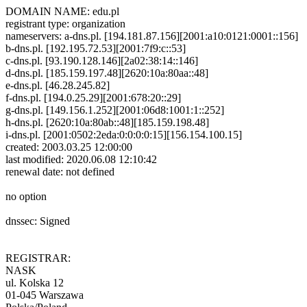
DOMAIN NAME: edu.pl
registrant type: organization
nameservers: a-dns.pl. [194.181.87.156][2001:a10:0121:0001::156]
b-dns.pl. [192.195.72.53][2001:7f9:c::53]
c-dns.pl. [93.190.128.146][2a02:38:14::146]
d-dns.pl. [185.159.197.48][2620:10a:80aa::48]
e-dns.pl. [46.28.245.82]
f-dns.pl. [194.0.25.29][2001:678:20::29]
g-dns.pl. [149.156.1.252][2001:06d8:1001:1::252]
h-dns.pl. [2620:10a:80ab::48][185.159.198.48]
i-dns.pl. [2001:0502:2eda:0:0:0:0:15][156.154.100.15]
created: 2003.03.25 12:00:00
last modified: 2020.06.08 12:10:42
renewal date: not defined
no option
dnssec: Signed
REGISTRAR:
NASK
ul. Kolska 12
01-045 Warszawa