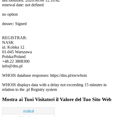
last modified: 2020.06.08 12:10:42
renewal date: not defined
no option
dnssec: Signed
REGISTRAR:
NASK
ul. Kolska 12
01-045 Warszawa
Polska/Poland
+48.22 3808300
info@dns.pl
WHOIS database responses: https://dns.pl/en/whois
WHOIS displays data with a delay not exceeding 15 minutes in
relation to the .pl Registry system
Mostra ai Tuoi Visitatori il Valore del Tuo Sito Web
uj.edu.pl