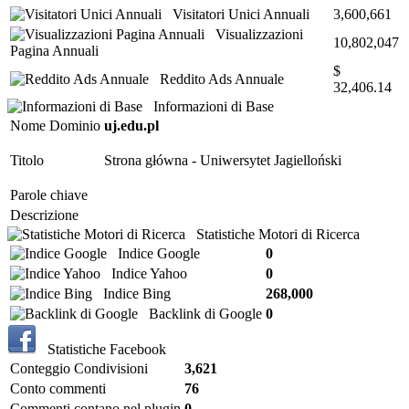
Visitatori Unici Annuali
3,600,661
Visualizzazioni
10,802,047
Pagina Annuali
$
Reddito Ads Annuale
32,406.14
Informazioni di Base
Nome Dominio
uj.edu.pl
Titolo
Strona główna - Uniwersytet Jagielloński
Parole chiave
Descrizione
Statistiche Motori di Ricerca
Indice Google
0
Indice Yahoo
0
Indice Bing
268,000
Backlink di Google
0
Statistiche Facebook
Conteggio Condivisioni
3,621
Conto commenti
76
Commenti contano nel plugin
0