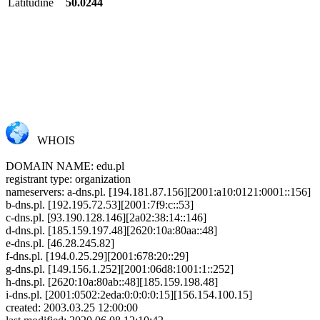
Latitudine
50.0244
WHOIS
DOMAIN NAME: edu.pl
registrant type: organization
nameservers: a-dns.pl. [194.181.87.156][2001:a10:0121:0001::156]
b-dns.pl. [192.195.72.53][2001:7f9:c::53]
c-dns.pl. [93.190.128.146][2a02:38:14::146]
d-dns.pl. [185.159.197.48][2620:10a:80aa::48]
e-dns.pl. [46.28.245.82]
f-dns.pl. [194.0.25.29][2001:678:20::29]
g-dns.pl. [149.156.1.252][2001:06d8:1001:1::252]
h-dns.pl. [2620:10a:80ab::48][185.159.198.48]
i-dns.pl. [2001:0502:2eda:0:0:0:0:15][156.154.100.15]
created: 2003.03.25 12:00:00