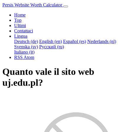
Persis Website Worth Calculator
Home
Top
Ultimi
Contattaci
Lingua
Deutsch (de)
English (en)
Español (es)
Nederlands (nl)
Svenska (sv)
Русский (ru)
Italiano (it)
RSS
Atom
Quanto vale il sito web
uj.edu.pl?