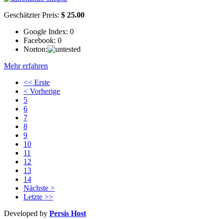
Geschätzter Preis:
$ 25.00
Google Index:
0
Facebook:
0
Norton:
Mehr erfahren
<< Erste
< Vorherige
5
6
7
8
9
10
11
12
13
14
Nächste >
Letzte >>
Developed by
Persis Host