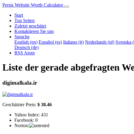
Persis Website Worth Calculator
Start
Top Seiten
Zuletzt geschätzt
Kontaktieren Sie uns
Sprache
English (en)
Español (es)
Italiano (it)
Nederlands (nl)
Svenska (
Deutsch (de)
RSS
Atom
Liste der gerade abgefragten We
digimalkala.ir
Geschätzter Preis:
$ 38.46
Yahoo Index:
431
Facebook:
0
Norton: