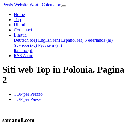
Persis Website Worth Calculator
Home
Top
Ultimi
Contattaci
Lingua
Deutsch (de)
English (en)
Español (es)
Nederlands (nl)
Svenska (sv)
Русский (ru)
Italiano (it)
RSS
Atom
Siti web Top in Polonia. Pagina
2
TOP per Prezzo
TOP per Paese
samanoil.com