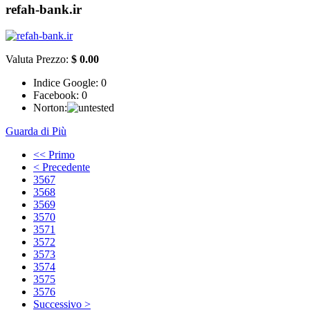
refah-bank.ir
Valuta Prezzo:
$ 0.00
Indice Google:
0
Facebook:
0
Norton:
Guarda di Più
<< Primo
< Precedente
3567
3568
3569
3570
3571
3572
3573
3574
3575
3576
Successivo >