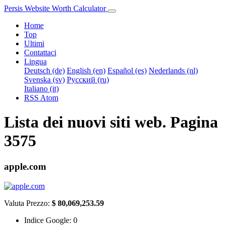
Persis Website Worth Calculator
Home
Top
Ultimi
Contattaci
Lingua
Deutsch (de)
English (en)
Español (es)
Nederlands (nl)
Svenska (sv)
Русский (ru)
Italiano (it)
RSS
Atom
Lista dei nuovi siti web. Pagina
3575
apple.com
Valuta Prezzo:
$ 80,069,253.59
Indice Google:
0