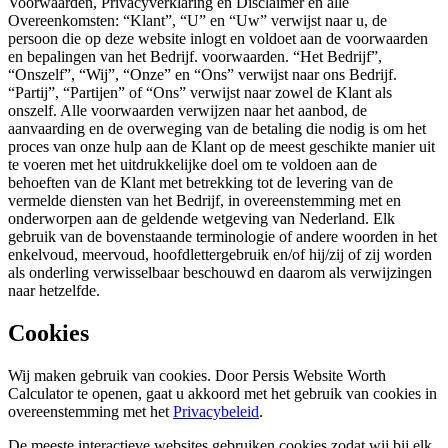
Voorwaarden, Privacyverklaring en Disclaimer en alle
Overeenkomsten: “Klant”, “U” en “Uw” verwijst naar u, de
persoon die op deze website inlogt en voldoet aan de voorwaarden
en bepalingen van het Bedrijf. voorwaarden. “Het Bedrijf”,
“Onszelf”, “Wij”, “Onze” en “Ons” verwijst naar ons Bedrijf.
“Partij”, “Partijen” of “Ons” verwijst naar zowel de Klant als
onszelf. Alle voorwaarden verwijzen naar het aanbod, de
aanvaarding en de overweging van de betaling die nodig is om het
proces van onze hulp aan de Klant op de meest geschikte manier uit
te voeren met het uitdrukkelijke doel om te voldoen aan de
behoeften van de Klant met betrekking tot de levering van de
vermelde diensten van het Bedrijf, in overeenstemming met en
onderworpen aan de geldende wetgeving van Nederland. Elk
gebruik van de bovenstaande terminologie of andere woorden in het
enkelvoud, meervoud, hoofdlettergebruik en/of hij/zij of zij worden
als onderling verwisselbaar beschouwd en daarom als verwijzingen
naar hetzelfde.
Cookies
Wij maken gebruik van cookies. Door Persis Website Worth
Calculator te openen, gaat u akkoord met het gebruik van cookies in
overeenstemming met het
Privacybeleid
.
De meeste interactieve websites gebruiken cookies zodat wij bij elk