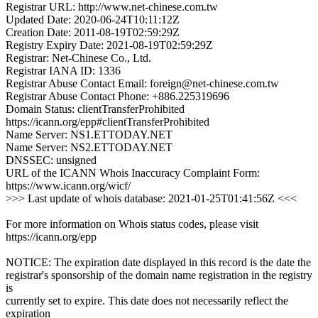
Registrar URL: http://www.net-chinese.com.tw
Updated Date: 2020-06-24T10:11:12Z
Creation Date: 2011-08-19T02:59:29Z
Registry Expiry Date: 2021-08-19T02:59:29Z
Registrar: Net-Chinese Co., Ltd.
Registrar IANA ID: 1336
Registrar Abuse Contact Email: foreign@net-chinese.com.tw
Registrar Abuse Contact Phone: +886.225319696
Domain Status: clientTransferProhibited
https://icann.org/epp#clientTransferProhibited
Name Server: NS1.ETTODAY.NET
Name Server: NS2.ETTODAY.NET
DNSSEC: unsigned
URL of the ICANN Whois Inaccuracy Complaint Form:
https://www.icann.org/wicf/
>>> Last update of whois database: 2021-01-25T01:41:56Z <<<
For more information on Whois status codes, please visit
https://icann.org/epp
NOTICE: The expiration date displayed in this record is the date the
registrar's sponsorship of the domain name registration in the registry
is
currently set to expire. This date does not necessarily reflect the
expiration